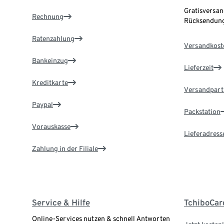
Gratisversan
Rechnung
Rücksendung
Ratenzahlung
Versandkost
Bankeinzug
Lieferzeit
Kreditkarte
Versandpart
Paypal
Packstation
Vorauskasse
Lieferadress
Zahlung in der Filiale
Service & Hilfe
TchiboCar
Online-Services nutzen & schnell Antworten