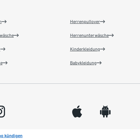
n
Herrenpullover
wäsche
Herrenunterwäsche
n
Kinderkleidung
e
Babykleidung
gram
appleinc
android
bo kündigen