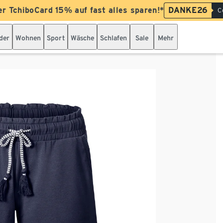
er TchiboCard 15% auf fast alles sparen!*
DANKE26
C
der
Wohnen
Sport
Wäsche
Schlafen
Sale
Mehr