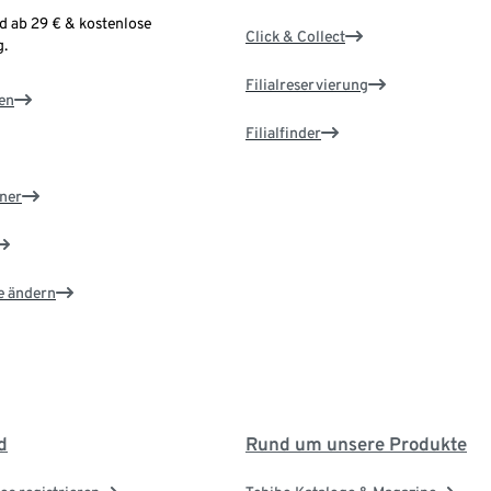
d ab 29 € & kostenlose
Click & Collect
.
Filialreservierung
en
Filialfinder
ner
e ändern
d
Rund um unsere Produkte