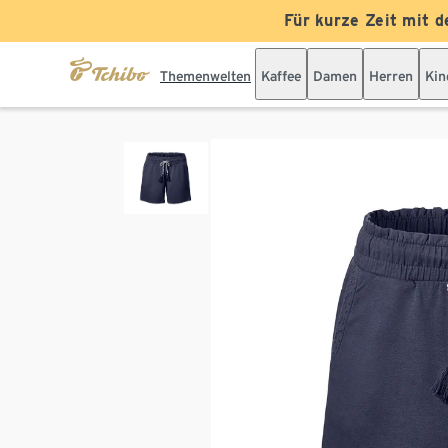
Für kurze Zeit mit d
Themenwelten
Kaffee
Damen
Herren
Kin