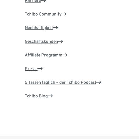
Karriere
Tchibo Community
Nachhaltigkeit
Geschäftskunden
Affiliate Programm
Presse
5 Tassen täglich – der Tchibo Podcast
Tchibo Blog