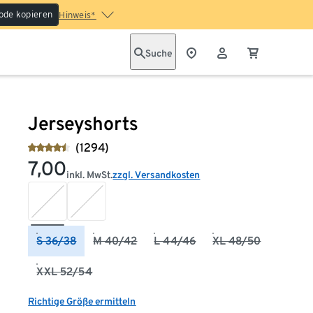
ode kopieren
Hinweis*
Suche
Jerseyshorts
(1294)
7,00
inkl. MwSt.
zzgl. Versandkosten
S 36/38
M 40/42
L 44/46
XL 48/50
XXL 52/54
Richtige Größe ermitteln