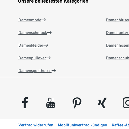
Unsere beliebtesten Kategorien
Damenmode
Damenbluse
Damenschmuck
Damenunter
Damenkleider
Damenhose
Damenpullover
Damenschuh
Damensporthosen
facebook
youtube
pinterest
xing
insta
Vertrag widerrufen
Mobilfunkvertrag kündigen
Kaffee-A