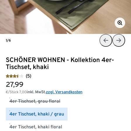
1/6
SCHÖNER WOHNEN - Kollektion 4er-
Tischset, khaki
(5)
27,99
inkl. MwSt.
zzgl. Versandkosten
€/Stück
7,00
4er Tischset, grau floral
4er Tischset, khaki / grau
4er Tischset, khaki floral