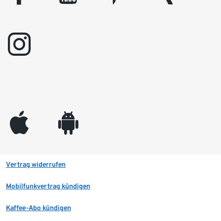
instagram
appleinc
android
Vertrag widerrufen
Mobilfunkvertrag kündigen
Kaffee-Abo kündigen