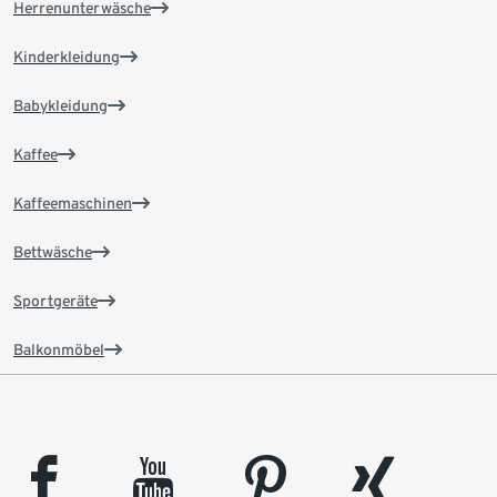
Herrenunterwäsche
Kinderkleidung
Babykleidung
Kaffee
Kaffeemaschinen
Bettwäsche
Sportgeräte
Balkonmöbel
facebook
youtube
pinterest
xing