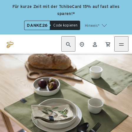
Für kurze Zeit mit der TchiboCard 15% auf fast alles
sparen!*
DANKE26
Code kopieren
Hinweis*