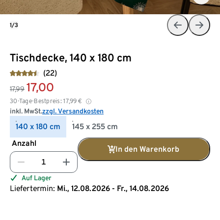
1/3
Tischdecke, 140 x 180 cm
(22)
17,00
17,99
30-Tage-Bestpreis:
17,99
€
inkl. MwSt.
zzgl. Versandkosten
140 x 180 cm
145 x 255 cm
Anzahl
In den Warenkorb
Auf Lager
Liefertermin:
Mi., 12.08.2026 - Fr., 14.08.2026