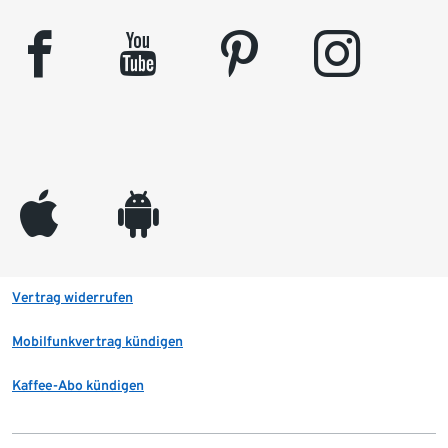
facebook
youtube
pinterest
instagram
appleinc
android
Vertrag widerrufen
Mobilfunkvertrag kündigen
Kaffee-Abo kündigen