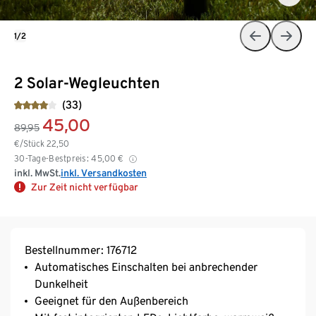
1/2
2 Solar-Wegleuchten
(33)
45,00
89,95
€/Stück
22,50
30-Tage-Bestpreis:
45,00
€
inkl. MwSt.
inkl. Versandkosten
Zur Zeit nicht verfügbar
Bestellnummer: 176712
Automatisches Einschalten bei anbrechender
Dunkelheit
Geeignet für den Außenbereich