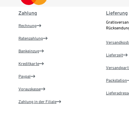
Zahlung
Lieferung
Gratisversan
Rechnung
Rücksendung
Ratenzahlung
Versandkost
Bankeinzug
Lieferzeit
Kreditkarte
Versandpart
Paypal
Packstation
Vorauskasse
Lieferadress
Zahlung in der Filiale