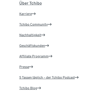
Über Tchibo
Karriere
Tchibo Community
Nachhaltigkeit
Geschäftskunden
Affiliate Programm
Presse
5 Tassen täglich – der Tchibo Podcast
Tchibo Blog