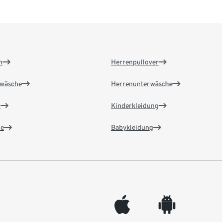
n
Herrenpullover
wäsche
Herrenunterwäsche
n
Kinderkleidung
e
Babykleidung
appleinc
android