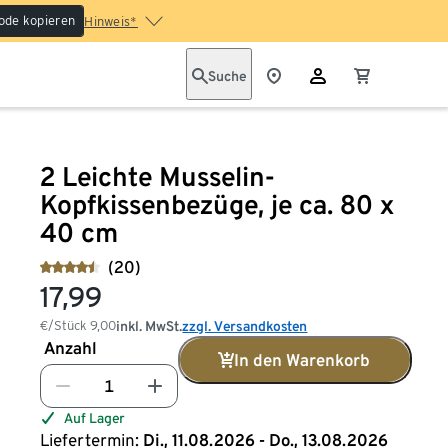
ode kopieren
Hinweis*
Suche
2 Leichte Musselin-
Kopfkissenbezüge, je ca. 80 x
40 cm
(20)
17,99
€/Stück
9,00
inkl. MwSt.
zzgl. Versandkosten
Anzahl
In den Warenkorb
Auf Lager
Liefertermin:
Di., 11.08.2026 - Do., 13.08.2026