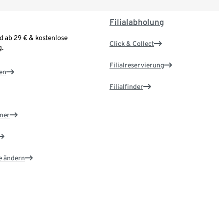
Filialabholung
d ab 29 € & kostenlose
Click & Collect
.
Filialreservierung
en
Filialfinder
ner
e ändern