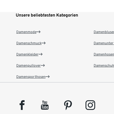
Unsere beliebtesten Kategorien
Damenmode
Damenbluse
Damenschmuck
Damenunter
Damenkleider
Damenhose
Damenpullover
Damenschuh
Damensporthosen
facebook
youtube
pinterest
instagram