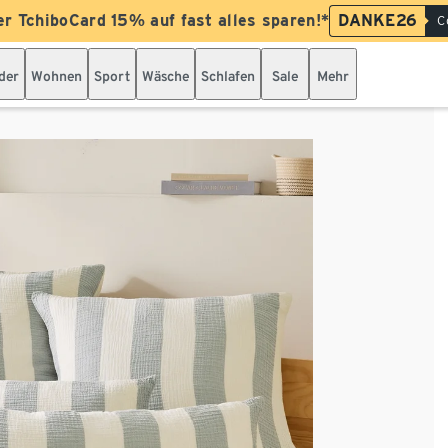
er TchiboCard 15% auf fast alles sparen!*
DANKE26
C
der
Wohnen
Sport
Wäsche
Schlafen
Sale
Mehr