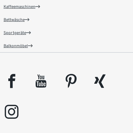
Kaffeemaschinen
Bettwäsche
Sportgeräte
Balkonmöbel
facebook
youtube
pinterest
xing
instagram