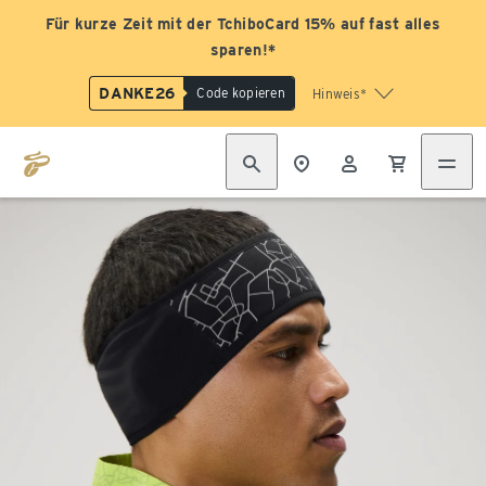
Für kurze Zeit mit der TchiboCard 15% auf fast alles
sparen!*
DANKE26
Code kopieren
Hinweis*