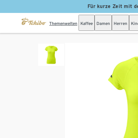
Für kurze Zeit mit d
Themenwelten
Kaffee
Damen
Herren
Kin