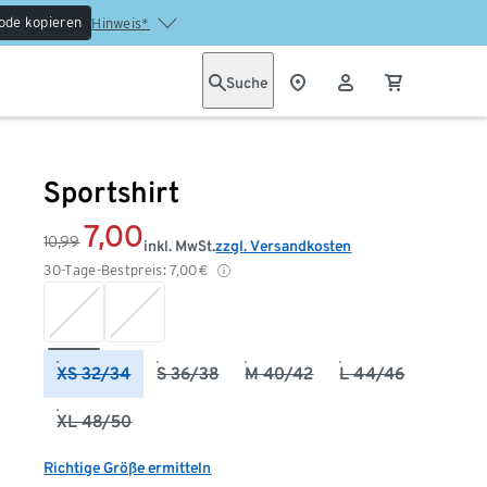
ode kopieren
Hinweis*
Suche
Sportshirt
7,00
10,99
inkl. MwSt.
zzgl. Versandkosten
30-Tage-Bestpreis:
7,00
€
XS 32/34
S 36/38
M 40/42
L 44/46
XL 48/50
Richtige Größe ermitteln