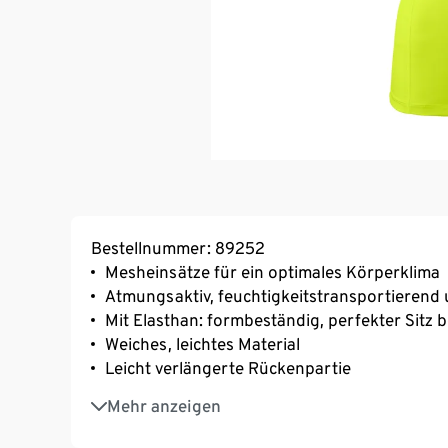
Bestellnummer: 89252
Mesheinsätze für ein optimales Körperklima
Atmungsaktiv, feuchtigkeitstransportierend
Mit Elasthan: formbeständig, perfekter Sitz 
Weiches, leichtes Material
Leicht verlängerte Rückenpartie
Mit reflektierenden Elementen am Ärmel
Mehr anzeigen
Mit V-Neck
Raglanärmel für optimale Bewegungsfreiheit