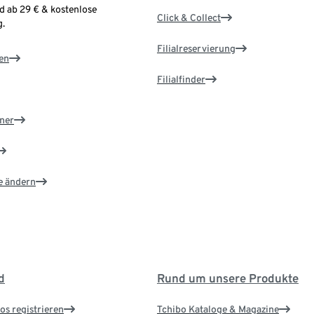
d ab 29 € & kostenlose
Click & Collect
.
Filialreservierung
en
Filialfinder
ner
e ändern
d
Rund um unsere Produkte
os registrieren
Tchibo Kataloge & Magazine