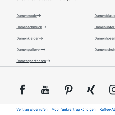
Damenmode
Damenbluse
Damenschmuck
Damenunter
Damenkleider
Damenhose
Damenpullover
Damenschuh
Damensporthosen
facebook
youtube
pinterest
xing
insta
Vertrag widerrufen
Mobilfunkvertrag kündigen
Kaffee-A