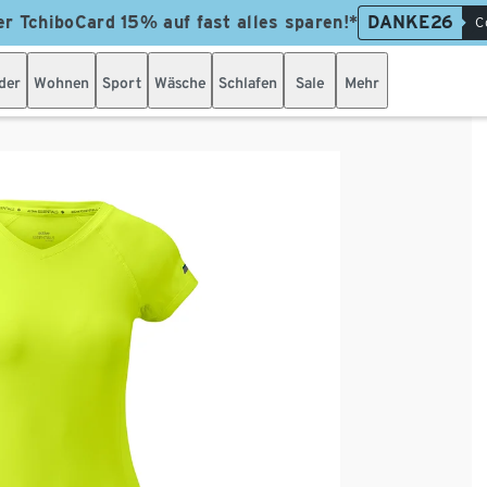
er TchiboCard 15% auf fast alles sparen!*
DANKE26
C
der
Wohnen
Sport
Wäsche
Schlafen
Sale
Mehr