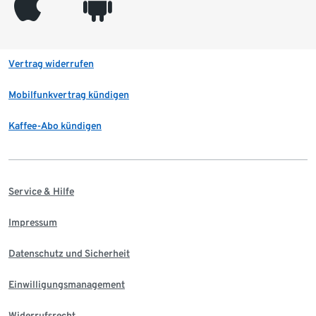
appleinc
android
Vertrag widerrufen
Mobilfunkvertrag kündigen
Kaffee-Abo kündigen
Service & Hilfe
Impressum
Datenschutz und Sicherheit
Einwilligungsmanagement
Widerrufsrecht