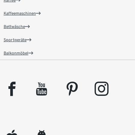
Kaffee
Kaffeemaschinen
Bettwäsche
Sportgeräte
Balkonmöbel
facebook
youtube
pinterest
instagram