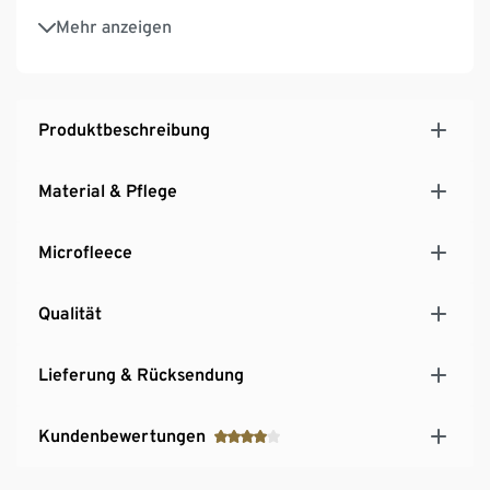
Dekorative Reflektor-Elemente
Mehr anzeigen
Abknöpfbare Kapuze
Frontreißverschluss mit Windschutzleiste und
Kinnschutz
Ärmel mit glattem Taftfutter zum einfachen An-
Produktbeschreibung
und Ausziehen
Ärmelenden mit elastischer Stulpe
Material & Pflege
Beschreibbares Namensschild
2 seitliche Eingrifftaschen
Microfleece
Qualität
Lieferung & Rücksendung
Kundenbewertungen