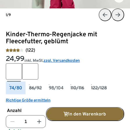
1/9
Kinder-Thermo-Regenjacke mit
Fleecefutter, geblümt
(122)
24,99
inkl. MwSt.
zzgl. Versandkosten
74/80
86/92
98/104
110/116
122/128
Richtige Größe ermitteln
Anzahl
In den Warenkorb