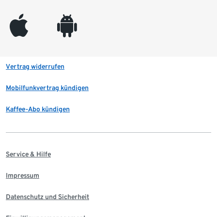
appleinc
android
Vertrag widerrufen
Mobilfunkvertrag kündigen
Kaffee-Abo kündigen
Service & Hilfe
Impressum
Datenschutz und Sicherheit