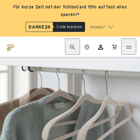
Für kurze Zeit mit der TchiboCard 15% auf fast alles
sparen!*
DANKE26
Code kopieren
Hinweis*