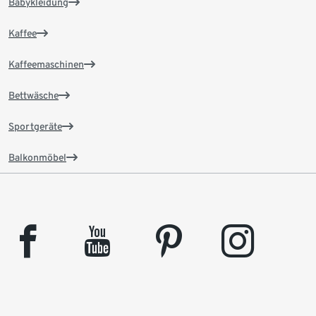
Babykleidung
Kaffee
Kaffeemaschinen
Bettwäsche
Sportgeräte
Balkonmöbel
facebook
youtube
pinterest
instagram