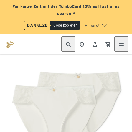
Für kurze Zeit mit der TchiboCard 15% auf fast alles
sparen!*
DANKE26
Code kopieren
Hinweis*