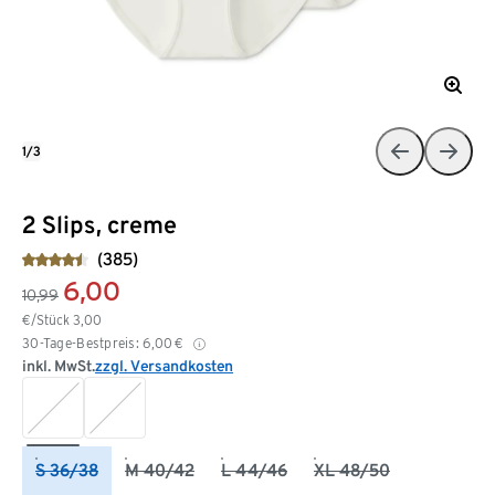
1/3
2 Slips, creme
(385)
6,00
10,99
€/Stück
3,00
30-Tage-Bestpreis:
6,00
€
inkl. MwSt.
zzgl. Versandkosten
S 36/38
M 40/42
L 44/46
XL 48/50