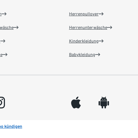
n
Herrenpullover
wäsche
Herrenunterwäsche
n
Kinderkleidung
e
Babykleidung
gram
appleinc
android
bo kündigen