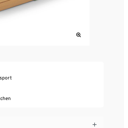
nsport
tchen