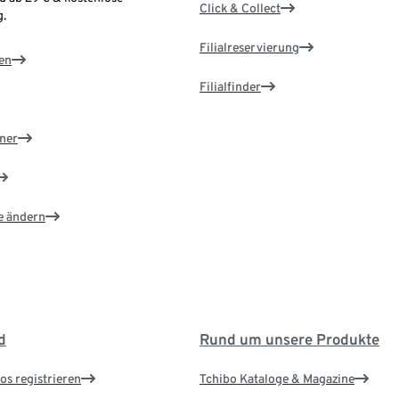
Click & Collect
.
Filialreservierung
en
Filialfinder
ner
e ändern
d
Rund um unsere Produkte
os registrieren
Tchibo Kataloge & Magazine