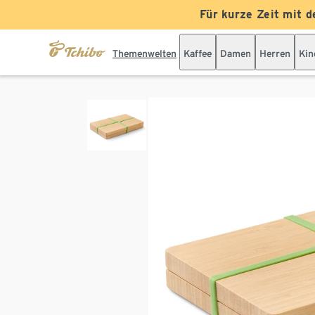
Für kurze Zeit mit d
Themenwelten
Kaffee
Damen
Herren
Kin