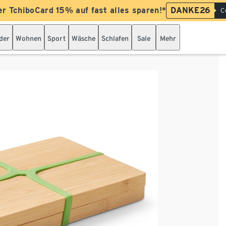
er TchiboCard 15% auf fast alles sparen!*
DANKE26
C
der
Wohnen
Sport
Wäsche
Schlafen
Sale
Mehr