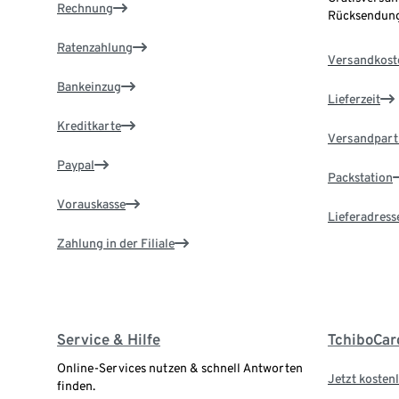
Rechnung
Rücksendung
Ratenzahlung
Versandkost
Bankeinzug
Lieferzeit
Kreditkarte
Versandpart
Paypal
Packstation
Vorauskasse
Lieferadress
Zahlung in der Filiale
Service & Hilfe
TchiboCar
Online-Services nutzen & schnell Antworten
Jetzt kostenl
finden.