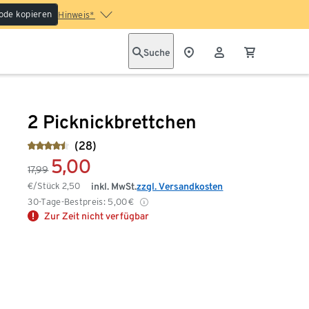
ode kopieren
Hinweis*
Suche
2 Picknickbrettchen
(28)
5,00
17,99
€/Stück
2,50
inkl. MwSt.
zzgl. Versandkosten
30-Tage-Bestpreis:
5,00
€
Zur Zeit nicht verfügbar