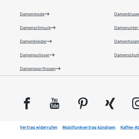
Damenmode
Damenbluse
Damenschmuck
Damenunter
Damenkleider
Damenhose
Damenpullover
Damenschuh
Damensporthosen
facebook
youtube
pinterest
xing
insta
Vertrag widerrufen
Mobilfunkvertrag kündigen
Kaffee-A