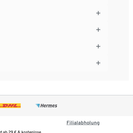
Filialabholung
d ab 29 € & kostenlose