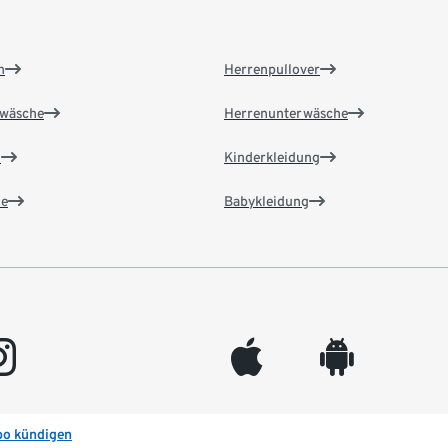
n
Herrenpullover
wäsche
Herrenunterwäsche
n
Kinderkleidung
e
Babykleidung
gram
appleinc
android
bo kündigen