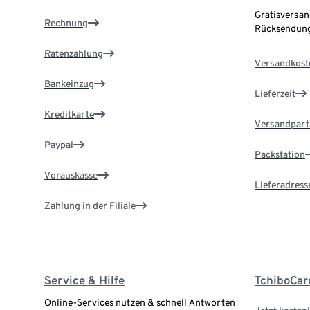
Gratisversan
Rechnung
Rücksendung
Ratenzahlung
Versandkost
Bankeinzug
Lieferzeit
Kreditkarte
Versandpart
Paypal
Packstation
Vorauskasse
Lieferadress
Zahlung in der Filiale
Service & Hilfe
TchiboCar
Online-Services nutzen & schnell Antworten