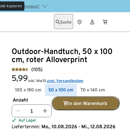
ode kopieren
Hinweis*
Suche
Outdoor-Handtuch, 50 x 100
cm, roter Alloverprint
(105)
5,99
inkl. MwSt.
zzgl. Versandkosten
100 x 180 cm
50 x 100 cm
70 x 140 cm
Anzahl
In den Warenkorb
Auf Lager
Liefertermin:
Mo., 10.08.2026 - Mi., 12.08.2026