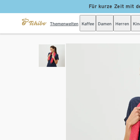
Für kurze Zeit mit d
Themenwelten
Kaffee
Damen
Herren
Kin