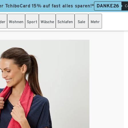
er TchiboCard 15% auf fast alles sparen!*
DANKE26
C
der
Wohnen
Sport
Wäsche
Schlafen
Sale
Mehr