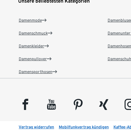
Unsere beliebtesten Kategorien
Damenmode
Damenbluse
Damenschmuck
Damenunter
Damenkleider
Damenhose
Damenpullover
Damenschuh
Damensporthosen
facebook
youtube
pinterest
xing
insta
Vertrag widerrufen
Mobilfunkvertrag kündigen
Kaffee-A