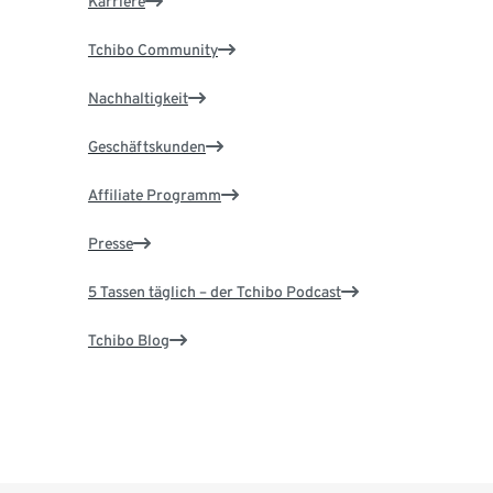
Karriere
Tchibo Community
Nachhaltigkeit
Geschäftskunden
Affiliate Programm
Presse
5 Tassen täglich – der Tchibo Podcast
Tchibo Blog