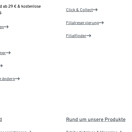
d ab 29 € & kostenlose
Click & Collect
.
Filialreservierung
en
Filialfinder
ner
e ändern
d
Rund um unsere Produkte