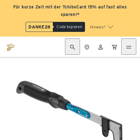
Für kurze Zeit mit der TchiboCard 15% auf fast alles
sparen!*
DANKE26
Code kopieren
Hinweis*