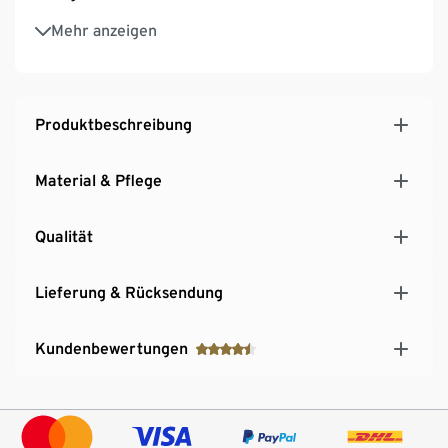
Vorverlegte Schulternähte
Mehr anzeigen
Mit Elasthan: formbeständig, perfekter Sitz, hoher
Tragekomfort
Dieses Blusenshirt beinhaltet Fasern aus
nachhaltigem Holz
Produktbeschreibung
Material & Pflege
Qualität
Lieferung & Rücksendung
Kundenbewertungen