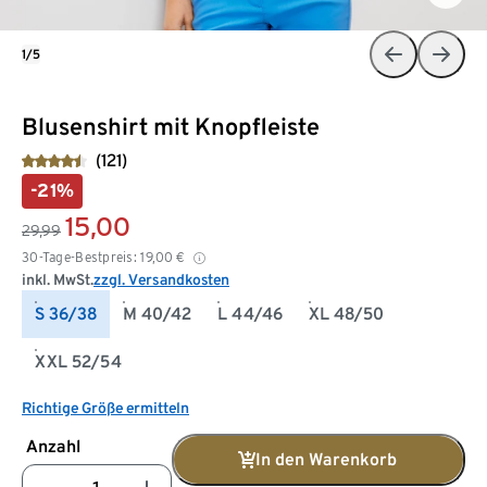
1/5
Blusenshirt mit Knopfleiste
(121)
-21%
15,00
29,99
30-Tage-Bestpreis:
19,00
€
inkl. MwSt.
zzgl. Versandkosten
S 36/38
M 40/42
L 44/46
XL 48/50
XXL 52/54
Richtige Größe ermitteln
Anzahl
In den Warenkorb