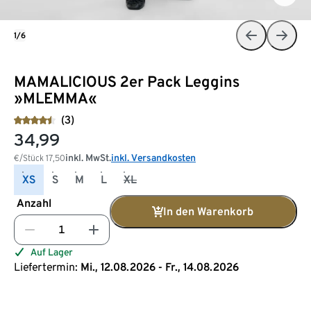
1/6
MAMALICIOUS 2er Pack Leggins
»MLEMMA«
(3)
34,99
inkl. MwSt.
inkl. Versandkosten
€/Stück
17,50
XS
S
M
L
XL
Anzahl
In den Warenkorb
Auf Lager
Liefertermin:
Mi., 12.08.2026 - Fr., 14.08.2026