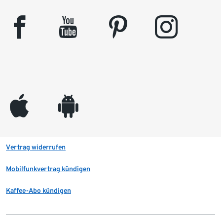
facebook
youtube
pinterest
instagram
appleinc
android
Vertrag widerrufen
Mobilfunkvertrag kündigen
Kaffee-Abo kündigen