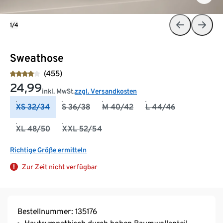
1/4
Sweathose
(455)
24,99
inkl. MwSt.
zzgl. Versandkosten
XS 32/34
S 36/38
M 40/42
L 44/46
XL 48/50
XXL 52/54
Richtige Größe ermitteln
Zur Zeit nicht verfügbar
Bestellnummer: 135176