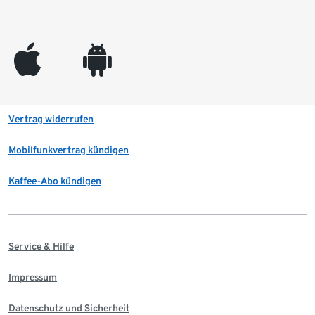
appleinc
android
Vertrag widerrufen
Mobilfunkvertrag kündigen
Kaffee-Abo kündigen
Service & Hilfe
Impressum
Datenschutz und Sicherheit