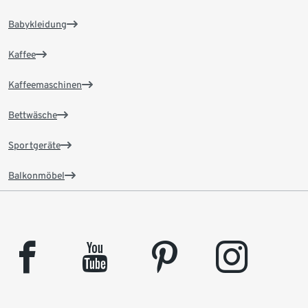
Babykleidung
Kaffee
Kaffeemaschinen
Bettwäsche
Sportgeräte
Balkonmöbel
facebook
youtube
pinterest
instagram