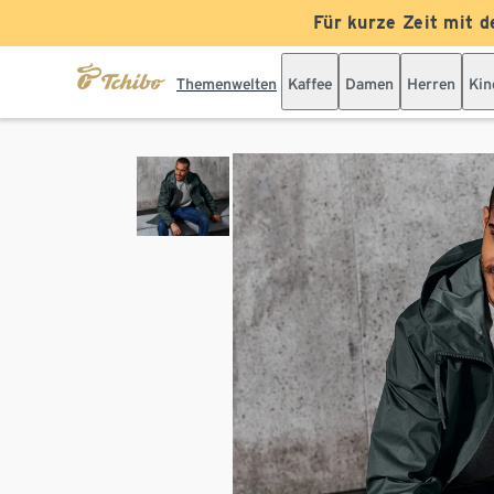
Für kurze Zeit mit d
Themenwelten
Kaffee
Damen
Herren
Kin