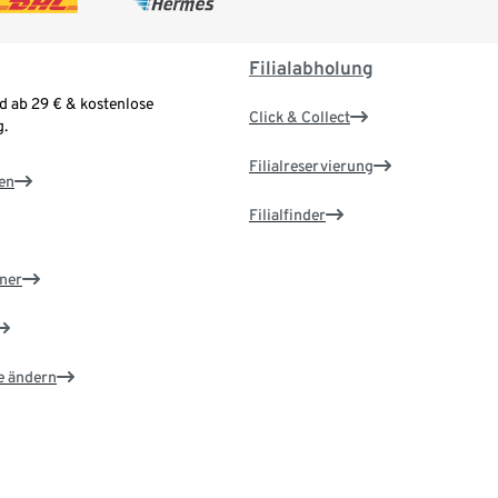
Filialabholung
d ab 29 € & kostenlose
Click & Collect
.
Filialreservierung
en
Filialfinder
ner
e ändern