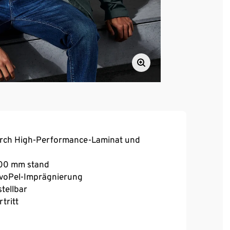
urch High-Performance-Laminat und
.000 mm stand
voPel-Imprägnierung
tellbar
tritt
Brusttasche
erschluss