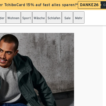
er TchiboCard 15% auf fast alles sparen!*
DANKE26
C
der
Wohnen
Sport
Wäsche
Schlafen
Sale
Mehr