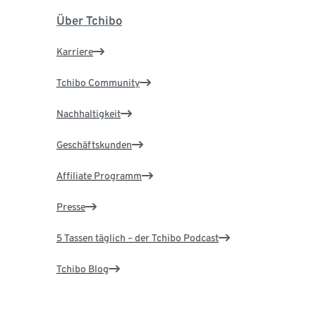
Über Tchibo
Karriere
Tchibo Community
Nachhaltigkeit
Geschäftskunden
Affiliate Programm
Presse
5 Tassen täglich – der Tchibo Podcast
Tchibo Blog