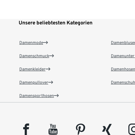
Unsere beliebtesten Kategorien
Damenmode
Damenbluse
Damenschmuck
Damenunter
Damenkleider
Damenhose
Damenpullover
Damenschuh
Damensporthosen
facebook
youtube
pinterest
xing
insta