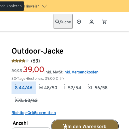
ode kopieren
Hinweis*
Suche
Outdoor-Jacke
(63)
39,00
89,95
inkl. MwSt.
inkl. Versandkosten
30-Tage-Bestpreis:
39,00
€
S 44/46
M 48/50
L 52/54
XL 56/58
XXL 60/62
Richtige Größe ermitteln
Anzahl
In den Warenkorb