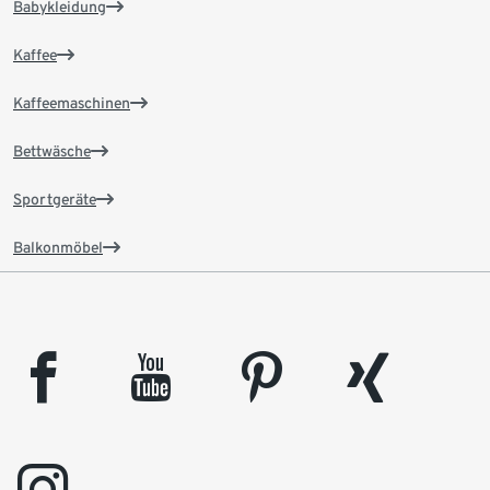
Babykleidung
Kaffee
Kaffeemaschinen
Bettwäsche
Sportgeräte
Balkonmöbel
facebook
youtube
pinterest
xing