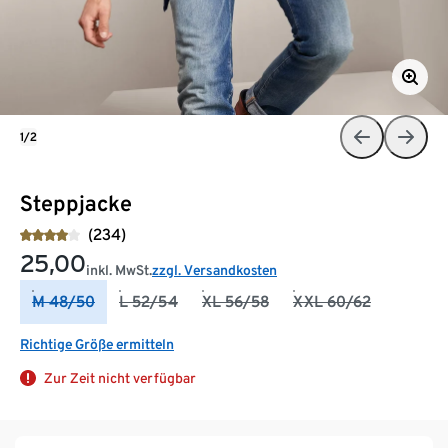
1/2
Steppjacke
(234)
25,00
inkl. MwSt.
zzgl. Versandkosten
M 48/50
L 52/54
XL 56/58
XXL 60/62
Richtige Größe ermitteln
Zur Zeit nicht verfügbar