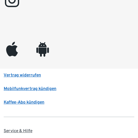
instagram
appleinc
android
Vertrag widerrufen
Mobilfunkvertrag kündigen
Kaffee-Abo kündigen
Service & Hilfe