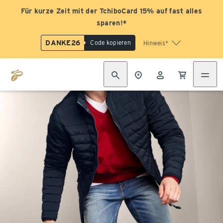
Für kurze Zeit mit der TchiboCard 15% auf fast alles
sparen!*
DANKE26
Code kopieren
Hinweis*