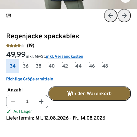
1/9
Regenjacke »packable«
(19)
49,99
inkl. MwSt.
inkl. Versandkosten
34
36
38
40
42
44
46
48
Richtige Größe ermitteln
Anzahl
In den Warenkorb
Auf Lager
Liefertermin:
Mi., 12.08.2026 - Fr., 14.08.2026