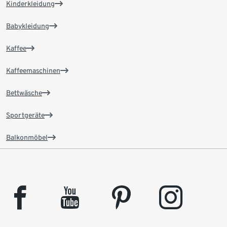
Kinderkleidung
Babykleidung
Kaffee
Kaffeemaschinen
Bettwäsche
Sportgeräte
Balkonmöbel
facebook
youtube
pinterest
instagram