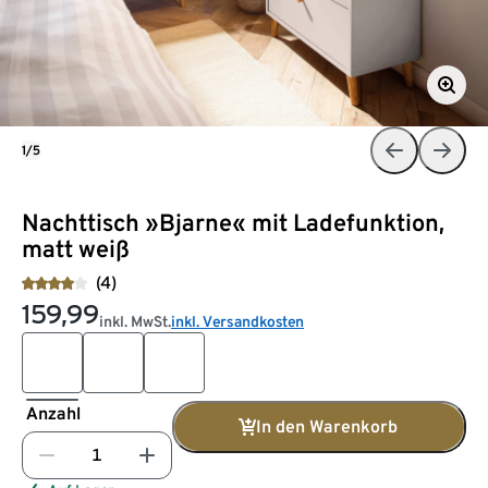
1/5
Nachttisch »Bjarne« mit Ladefunktion,
matt weiß
(4)
159,99
inkl. MwSt.
inkl. Versandkosten
Anzahl
In den Warenkorb