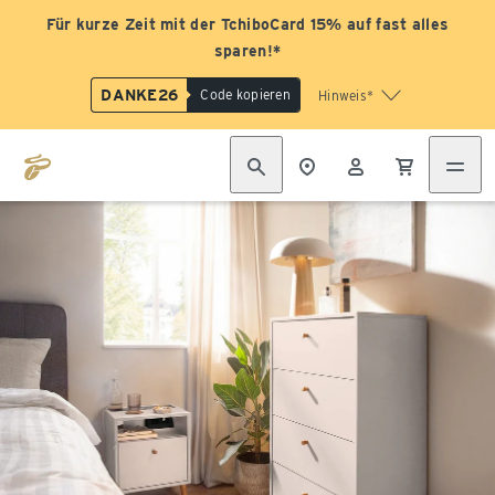
Für kurze Zeit mit der TchiboCard 15% auf fast alles
sparen!*
DANKE26
Code kopieren
Hinweis*