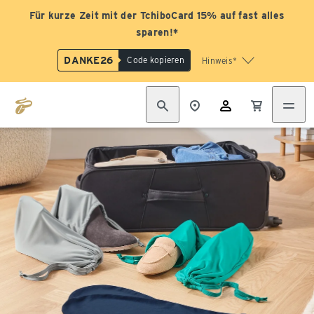
Für kurze Zeit mit der TchiboCard 15% auf fast alles
sparen!*
DANKE26
Code kopieren
Hinweis*