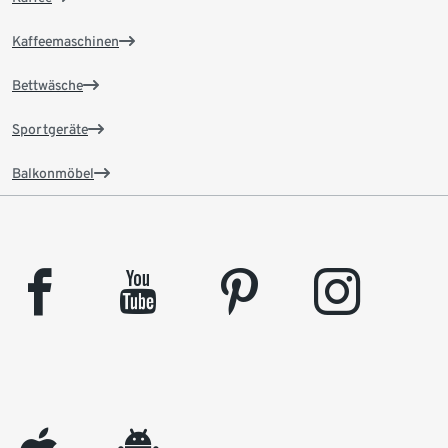
Kaffeemaschinen
Bettwäsche
Sportgeräte
Balkonmöbel
facebook
youtube
pinterest
instagram