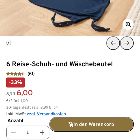
1/3
6 Reise-Schuh- und Wäschebeutel
(61)
-33%
6,00
8,99
€/Stück
1,00
30-Tage-Bestpreis:
8,99
€
inkl. MwSt.
zzgl. Versandkosten
Anzahl
In den Warenkorb