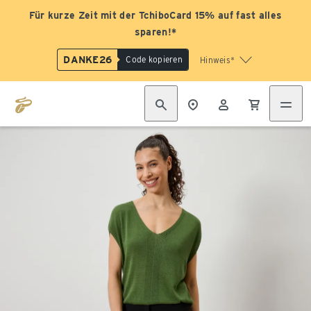
Für kurze Zeit mit der TchiboCard 15% auf fast alles
sparen!*
DANKE26
Code kopieren
Hinweis*