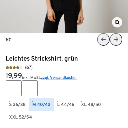
1/7
Leichtes Strickshirt, grün
(67)
19,99
inkl. MwSt.
zzgl. Versandkosten
S 36/38
M 40/42
L 44/46
XL 48/50
XXL 52/54