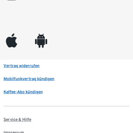
appleinc
android
Vertrag widerrufen
Mobilfunkvertrag kündigen
Kaffee-Abo kündigen
Service & Hilfe
Impressum