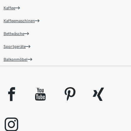
Kaffee
Kaffeemaschinen
Bettwäsche
Sportgeräte
Balkonmöbel
facebook
youtube
pinterest
xing
instagram