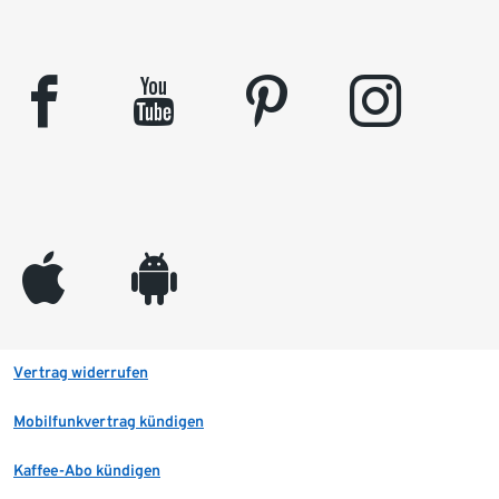
facebook
youtube
pinterest
instagram
appleinc
android
Vertrag widerrufen
Mobilfunkvertrag kündigen
Kaffee-Abo kündigen