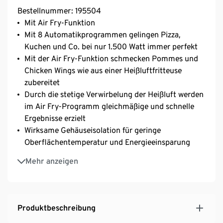
Bestellnummer: 195504
Mit Air Fry-Funktion
Mit 8 Automatikprogrammen gelingen Pizza,
Kuchen und Co. bei nur 1.500 Watt immer perfekt
Mit der Air Fry-Funktion schmecken Pommes und
Chicken Wings wie aus einer Heißluftfritteuse
zubereitet
Durch die stetige Verwirbelung der Heißluft werden
im Air Fry-Programm gleichmäßige und schnelle
Ergebnisse erzielt
Wirksame Gehäuseisolation für geringe
Oberflächentemperatur und Energieeinsparung
30 Liter Volumen bieten Platz für große Pizzen oder
Mehr anzeigen
runde Backformen bis 30 cm Durchmesser
Umluft, stufenlose Temperaturregelung, separat
schaltbare Ober-/Unterhitze und Timer sorgen für
zusätzlichen Bedienkomfort
Produktbeschreibung
Digitaldisplay, Programmwähler, Temperaturregler,