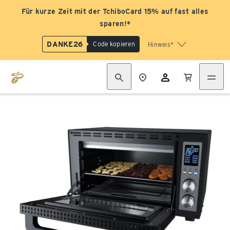
Für kurze Zeit mit der TchiboCard 15% auf fast alles
sparen!*
DANKE26
Code kopieren
Hinweis*