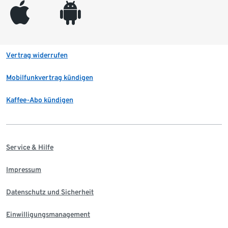
appleinc
android
Vertrag widerrufen
Mobilfunkvertrag kündigen
Kaffee-Abo kündigen
Service & Hilfe
Impressum
Datenschutz und Sicherheit
Einwilligungsmanagement