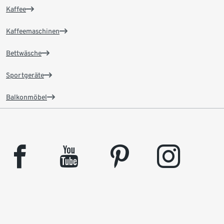
Kaffee
Kaffeemaschinen
Bettwäsche
Sportgeräte
Balkonmöbel
facebook
youtube
pinterest
instagram