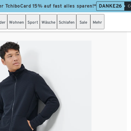
er TchiboCard 15% auf fast alles sparen!*
DANKE26
C
der
Wohnen
Sport
Wäsche
Schlafen
Sale
Mehr