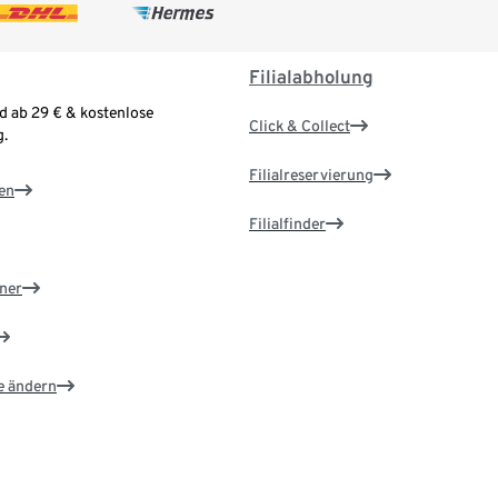
Filialabholung
d ab 29 € & kostenlose
Click & Collect
.
Filialreservierung
en
Filialfinder
ner
e ändern