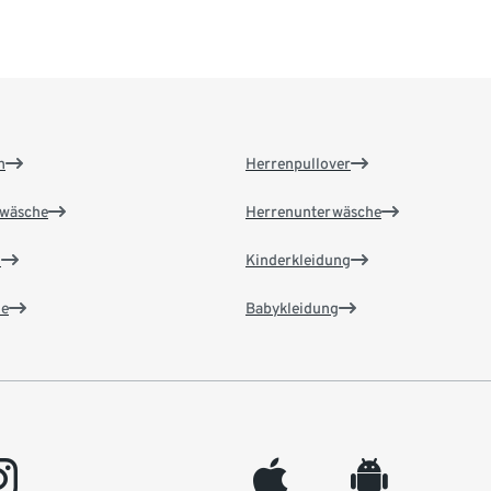
n
Herrenpullover
wäsche
Herrenunterwäsche
n
Kinderkleidung
e
Babykleidung
gram
appleinc
android