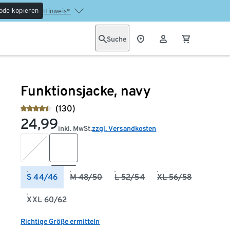
ode kopieren
Hinweis*
Suche
Funktionsjacke, navy
(130)
24,99
inkl. MwSt.
zzgl. Versandkosten
S 44/46
M 48/50
L 52/54
XL 56/58
XXL 60/62
Richtige Größe ermitteln