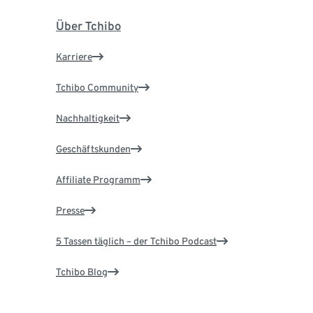
Über Tchibo
Karriere
Tchibo Community
Nachhaltigkeit
Geschäftskunden
Affiliate Programm
Presse
5 Tassen täglich – der Tchibo Podcast
Tchibo Blog