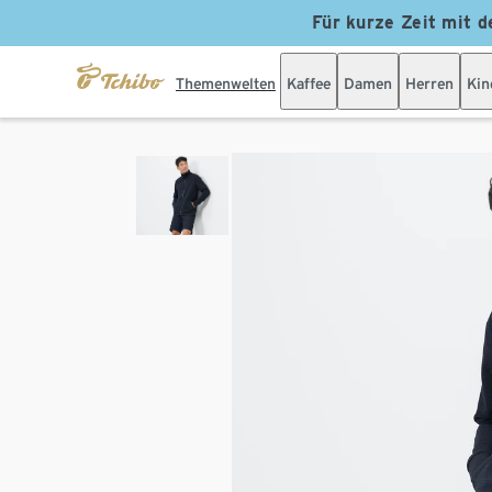
Für kurze Zeit mit d
Themenwelten
Kaffee
Damen
Herren
Kin