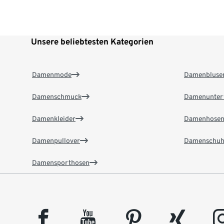
Unsere beliebtesten Kategorien
Damenmode
Damenbluse
Damenschmuck
Damenunter
Damenkleider
Damenhose
Damenpullover
Damenschuh
Damensporthosen
facebook
youtube
pinterest
xing
insta