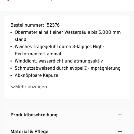
Bestellnummer: 152376
Obermaterial hält einer Wassersäule bis 5.000 mm
stand
Weiches Tragegefühl durch 3-lagiges High-
Performance-Laminat
Winddicht, wasserdicht und atmungsaktiv
Schmutzabweisend durch evopel®-Imprägnierung
Abknöpfbare Kapuze
Mit Tapes zur optimalen Nahtversiegelung – farblich
Mehr anzeigen
abgesetzt
2 aufgesetzte Taschen
Mit Reflektoren in Fuchsform
Druckknöpfe und Reißverschluss für einfaches An-
Produktbeschreibung
und Ausziehen
Material & Pflege