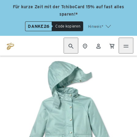
Für kurze Zeit mit der TchiboCard 15% auf fast alles
sparen!*
DANKE26
Code kopieren
Hinweis*