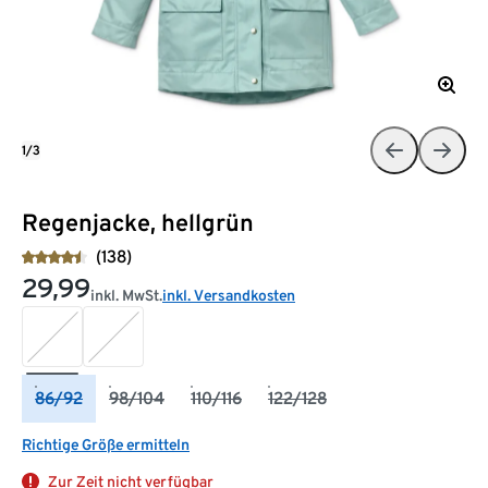
1/3
Regenjacke, hellgrün
(138)
29,99
inkl. MwSt.
inkl. Versandkosten
86/92
98/104
110/116
122/128
Richtige Größe ermitteln
Zur Zeit nicht verfügbar