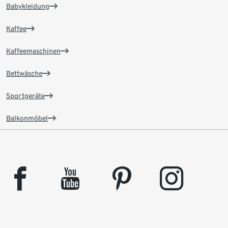
Babykleidung
Kaffee
Kaffeemaschinen
Bettwäsche
Sportgeräte
Balkonmöbel
facebook
youtube
pinterest
instagram