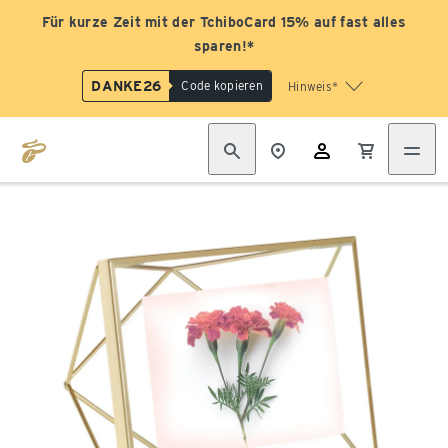
Für kurze Zeit mit der TchiboCard 15% auf fast alles
sparen!*
DANKE26
Code kopieren
Hinweis*