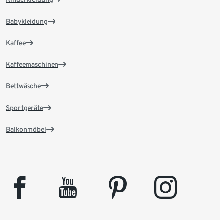
Babykleidung
Kaffee
Kaffeemaschinen
Bettwäsche
Sportgeräte
Balkonmöbel
facebook
youtube
pinterest
instagram