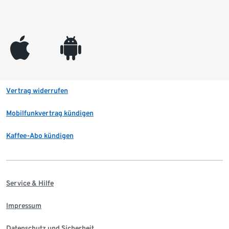
appleinc
android
Vertrag widerrufen
Mobilfunkvertrag kündigen
Kaffee-Abo kündigen
Service & Hilfe
Impressum
Datenschutz und Sicherheit