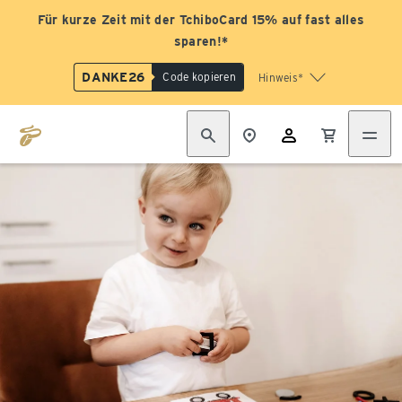
Für kurze Zeit mit der TchiboCard 15% auf fast alles
sparen!*
DANKE26
Code kopieren
Hinweis*