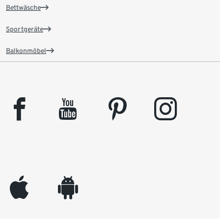
Bettwäsche
Sportgeräte
Balkonmöbel
facebook
youtube
pinterest
instagram
appleinc
android