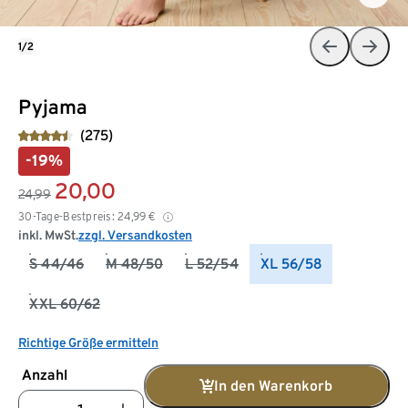
1/2
Pyjama
(275)
-19%
20,00
24,99
30-Tage-Bestpreis:
24,99
€
inkl. MwSt.
zzgl. Versandkosten
S 44/46
M 48/50
L 52/54
XL 56/58
XXL 60/62
Richtige Größe ermitteln
Anzahl
In den Warenkorb