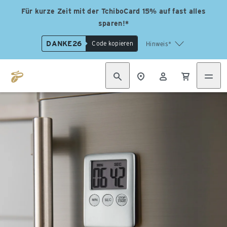
Für kurze Zeit mit der TchiboCard 15% auf fast alles
sparen!*
DANKE26
Code kopieren
Hinweis*