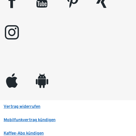
facebook
youtube
pinterest
xing
instagram
appleinc
android
Vertrag widerrufen
Mobilfunkvertrag kündigen
Kaffee-Abo kündigen