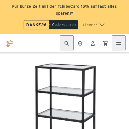
Für kurze Zeit mit der TchiboCard 15% auf fast alles
sparen!*
DANKE26
Code kopieren
Hinweis*