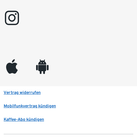
instagram
appleinc
android
Vertrag widerrufen
Mobilfunkvertrag kündigen
Kaffee-Abo kündigen