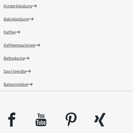
Kinderkleidung
Babykleidung
Kaffee
Kaffeemaschinen
Bettwäsche
Sportgeräte
Balkonmöbel
facebook
youtube
pinterest
xing