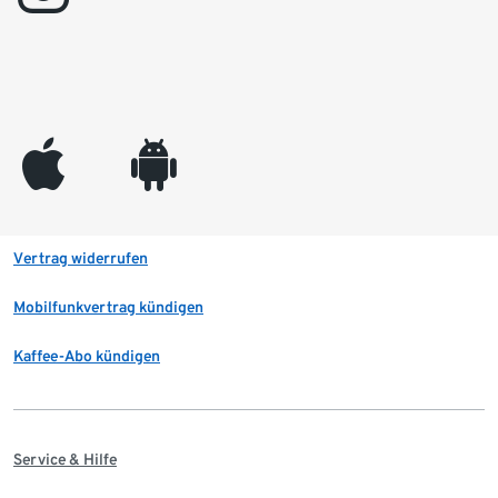
appleinc
android
Vertrag widerrufen
Mobilfunkvertrag kündigen
Kaffee-Abo kündigen
Service & Hilfe