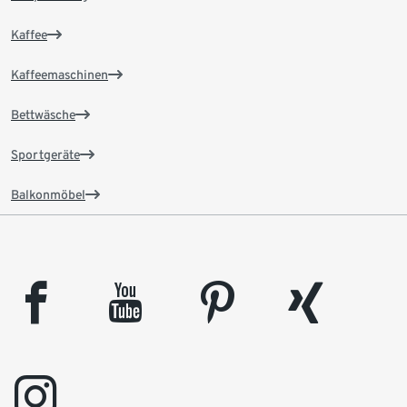
Kaffee
Kaffeemaschinen
Bettwäsche
Sportgeräte
Balkonmöbel
facebook
youtube
pinterest
xing
instagram