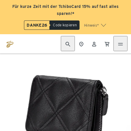
Für kurze Zeit mit der TchiboCard 15% auf fast alles
sparen!*
DANKE26
Code kopieren
Hinweis*