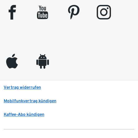
facebook
youtube
pinterest
instagram
appleinc
android
Vertrag widerrufen
Mobilfunkvertrag kündigen
Kaffee-Abo kündigen