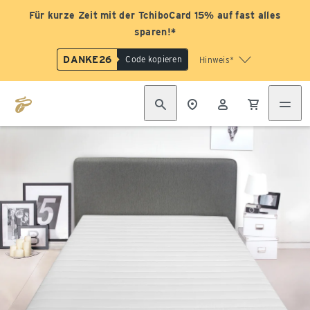
Für kurze Zeit mit der TchiboCard 15% auf fast alles
sparen!*
DANKE26
Code kopieren
Hinweis*