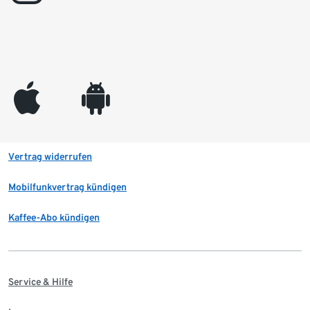
appleinc
android
Vertrag widerrufen
Mobilfunkvertrag kündigen
Kaffee-Abo kündigen
Service & Hilfe