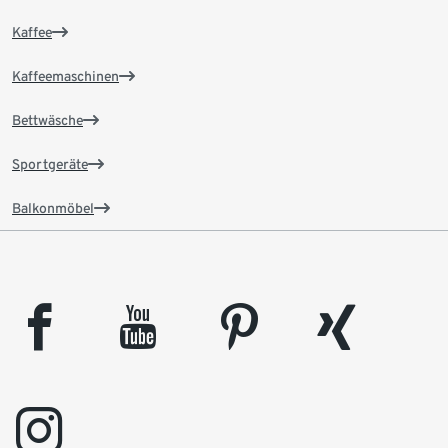
Kaffee
Kaffeemaschinen
Bettwäsche
Sportgeräte
Balkonmöbel
facebook
youtube
pinterest
xing
instagram