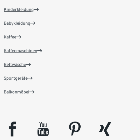
Kinderkleidung
Babykleidung
Kaffee
Kaffeemaschinen
Bettwäsche
Sportgeräte
Balkonmöbel
facebook
youtube
pinterest
xing