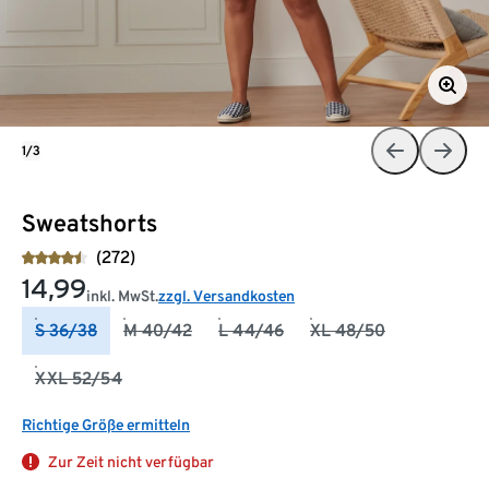
1/3
Sweatshorts
(272)
14,99
inkl. MwSt.
zzgl. Versandkosten
S 36/38
M 40/42
L 44/46
XL 48/50
XXL 52/54
Richtige Größe ermitteln
Zur Zeit nicht verfügbar