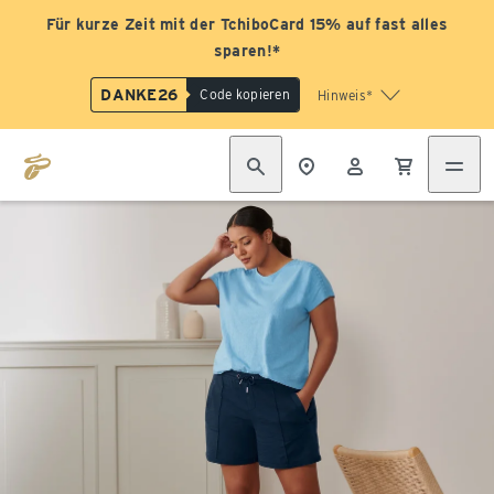
Für kurze Zeit mit der TchiboCard 15% auf fast alles
sparen!*
DANKE26
Code kopieren
Hinweis*