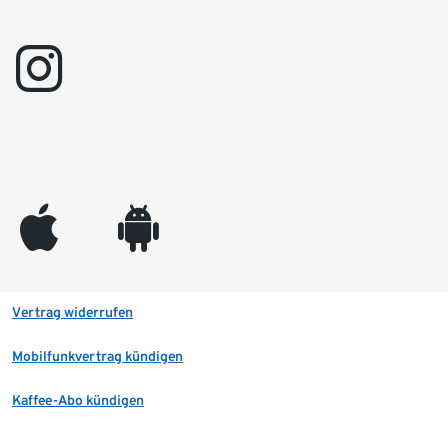
instagram
appleinc
android
Vertrag widerrufen
Mobilfunkvertrag kündigen
Kaffee-Abo kündigen