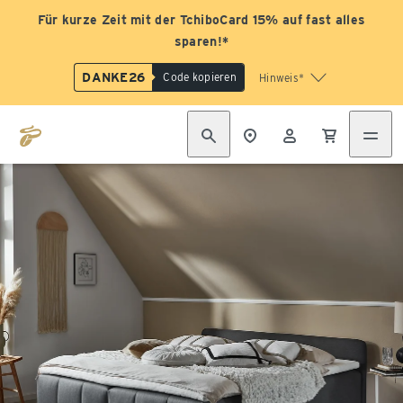
Für kurze Zeit mit der TchiboCard 15% auf fast alles
sparen!*
DANKE26
Code kopieren
Hinweis*