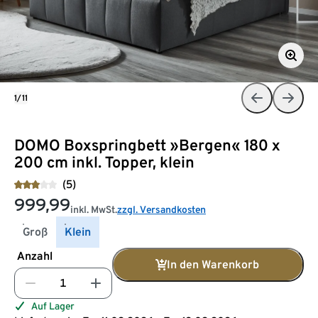
1/11
DOMO Boxspringbett »Bergen« 180 x
200 cm inkl. Topper, klein
(5)
999,99
inkl. MwSt.
zzgl. Versandkosten
Groß
Klein
Anzahl
In den Warenkorb
Auf Lager