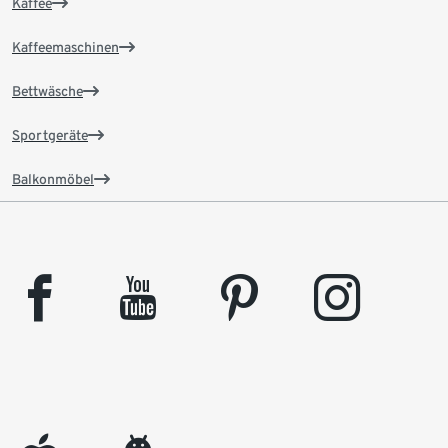
Kaffee
Kaffeemaschinen
Bettwäsche
Sportgeräte
Balkonmöbel
facebook
youtube
pinterest
instagram