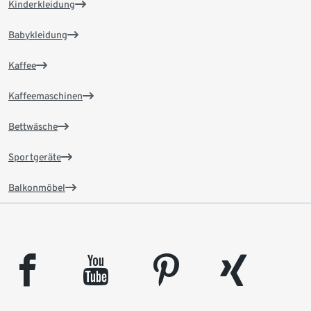
Kinderkleidung
Babykleidung
Kaffee
Kaffeemaschinen
Bettwäsche
Sportgeräte
Balkonmöbel
facebook
youtube
pinterest
xing