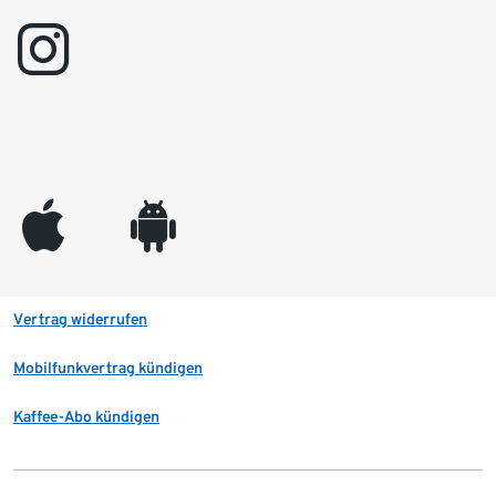
instagram
appleinc
android
Vertrag widerrufen
Mobilfunkvertrag kündigen
Kaffee-Abo kündigen