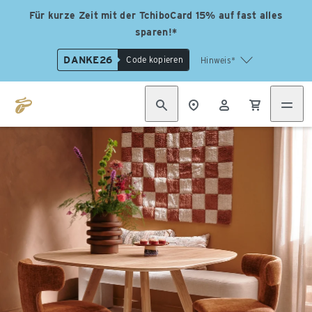
Für kurze Zeit mit der TchiboCard 15% auf fast alles
sparen!*
DANKE26
Code kopieren
Hinweis*