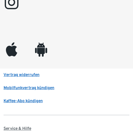
instagram
appleinc
android
Vertrag widerrufen
Mobilfunkvertrag kündigen
Kaffee-Abo kündigen
Service & Hilfe