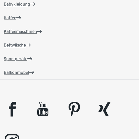
Babykleidung
Kaffee
Kaffeemaschinen
Bettwäsche
Sportgeräte
Balkonmöbel
facebook
youtube
pinterest
xing