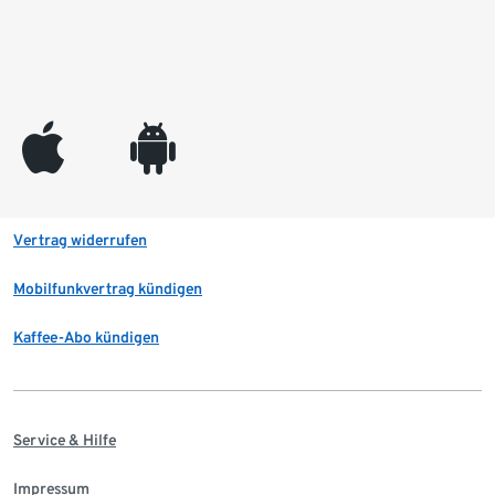
appleinc
android
Vertrag widerrufen
Mobilfunkvertrag kündigen
Kaffee-Abo kündigen
Service & Hilfe
Impressum