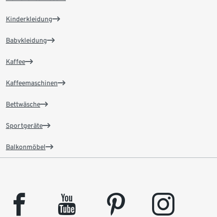
Kinderkleidung
Babykleidung
Kaffee
Kaffeemaschinen
Bettwäsche
Sportgeräte
Balkonmöbel
facebook
youtube
pinterest
instagram