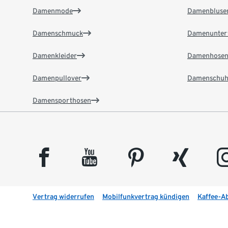
Damenmode
Damenbluse
Damenschmuck
Damenunter
Damenkleider
Damenhose
Damenpullover
Damenschuh
Damensporthosen
facebook
youtube
pinterest
xing
insta
Vertrag widerrufen
Mobilfunkvertrag kündigen
Kaffee-A