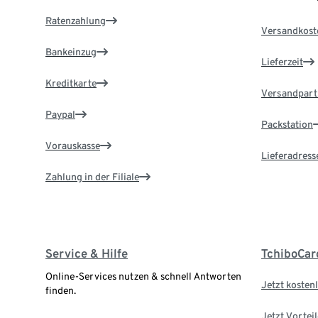
Ratenzahlung
Versandkost
Bankeinzug
Lieferzeit
Kreditkarte
Versandpart
Paypal
Packstation
Vorauskasse
Lieferadress
Zahlung in der Filiale
Service & Hilfe
TchiboCar
Online-Services nutzen & schnell Antworten
Jetzt kostenl
finden.
Jetzt Vortei