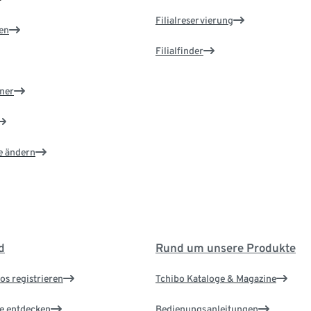
Filialreservierung
en
Filialfinder
ner
e ändern
d
Rund um unsere Produkte
os registrieren
Tchibo Kataloge & Magazine
le entdecken
Bedienungsanleitungen