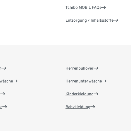
Tchibo MOBIL FAQs
Entsorgung / Inhaltsstoffe
n
Herrenpullover
wäsche
Herrenunterwäsche
n
Kinderkleidung
e
Babykleidung