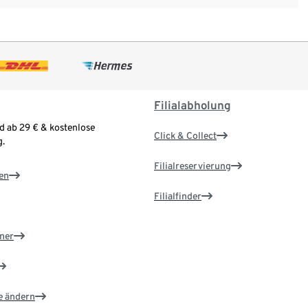
Filialabholung
d ab 29 € & kostenlose
Click & Collect
.
Filialreservierung
en
Filialfinder
ner
e ändern