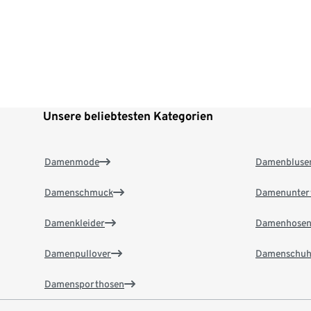
Unsere beliebtesten Kategorien
Damenmode
Damenbluse
Damenschmuck
Damenunter
Damenkleider
Damenhose
Damenpullover
Damenschuh
Damensporthosen