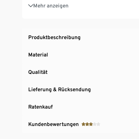
2-in-1-Einfüllstutzen im Deckel mit kleinem Z
Mehr anzeigen
Kabelaufwicklung unter der Basis
Einfaches Reinigen: Schüssel, Deckel und Z
Produktbeschreibung
Material
Qualität
Lieferung & Rücksendung
Ratenkauf
Kundenbewertungen