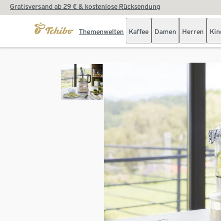
Gratisversand ab 29 € & kostenlose Rücksendung
Themenwelten
Kaffee
Damen
Herren
Kin