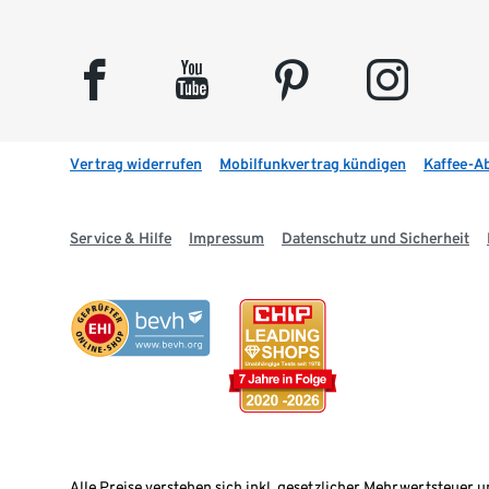
facebook
youtube
pinterest
instagram
Vertrag widerrufen
Mobilfunkvertrag kündigen
Kaffee-A
Service & Hilfe
Impressum
Datenschutz und Sicherheit
Alle Preise verstehen sich inkl. gesetzlicher Mehrwertsteuer u