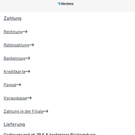
Zahlung
Rechnung
Ratenzahlung
Bankeinzug
Kreditkarte
Paypal
Vorauskasse
Zahlung in der Filiale
Lieferung
Gratisversand ab 29 € & kostenlose Rücksendung.