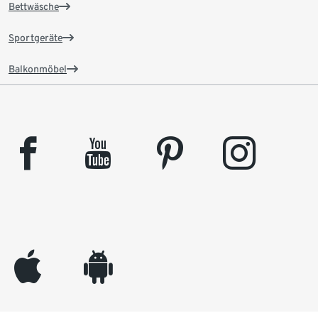
Bettwäsche
Sportgeräte
Balkonmöbel
facebook
youtube
pinterest
instagram
appleinc
android