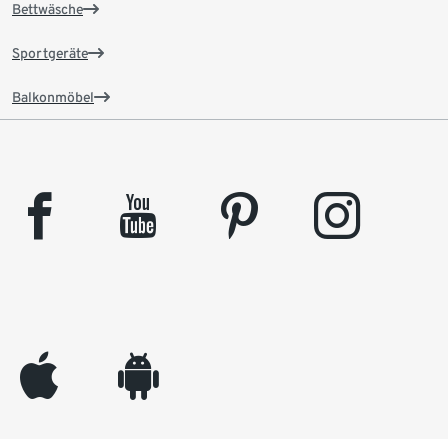
Bettwäsche
Sportgeräte
Balkonmöbel
facebook
youtube
pinterest
instagram
appleinc
android