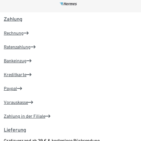
Zahlung
Rechnung
Ratenzahlung
Bankeinzug
Kreditkarte
Paypal
Vorauskasse
Zahlung in der Filiale
Lieferung
Gratisversand ab 29 € & kostenlose Rücksendung.