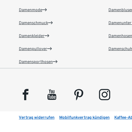
Damenmode
Damenbluse
Damenschmuck
Damenunter
Damenkleider
Damenhose
Damenpullover
Damenschuh
Damensporthosen
facebook
youtube
pinterest
instagram
Vertrag widerrufen
Mobilfunkvertrag kündigen
Kaffee-A