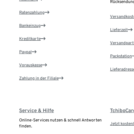
Rücksendung
Ratenzahlung
Versandkost
Bankeinzug
Lieferzeit
Kreditkarte
Versandpart
Paypal
Packstation
Vorauskasse
Lieferadress
Zahlung in der Filiale
Service & Hilfe
TchiboCar
Online-Services nutzen & schnell Antworten
Jetzt kostenl
finden.