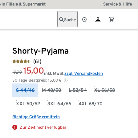
 in Filiale & Supermarkt
Service & Hilfe
Suche
Shorty-Pyjama
(61)
15,00
19,99
inkl. MwSt.
zzgl. Versandkosten
30-Tage-Bestpreis:
15,00
€
S 44/46
M 48/50
L 52/54
XL 56/58
XXL 60/62
3XL 64/66
4XL 68/70
Richtige Größe ermitteln
Zur Zeit nicht verfügbar