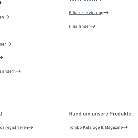
.
Filialreservierung
en
Filialfinder
ner
e ändern
d
Rund um unsere Produkte
os registrieren
Tchibo Kataloge & Magazine