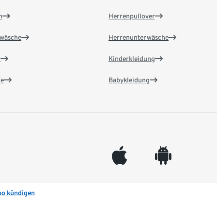
n
Herrenpullover
wäsche
Herrenunterwäsche
n
Kinderkleidung
e
Babykleidung
appleinc
android
bo kündigen