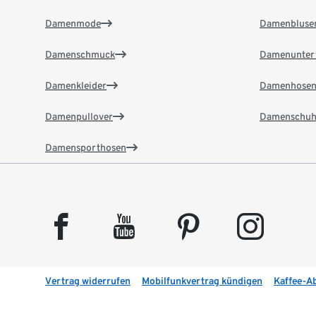
Damenmode
Damenbluse
Damenschmuck
Damenunter
Damenkleider
Damenhose
Damenpullover
Damenschuh
Damensporthosen
facebook
youtube
pinterest
instagram
Vertrag widerrufen
Mobilfunkvertrag kündigen
Kaffee-A