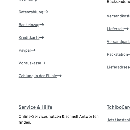
Rücksendung
Ratenzahlung
Versandkost
Bankeinzug
Lieferzeit
Kreditkarte
Versandpart
Paypal
Packstation
Vorauskasse
Lieferadress
Zahlung in der Filiale
Service & Hilfe
TchiboCar
Online-Services nutzen & schnell Antworten
Jetzt kostenl
finden.