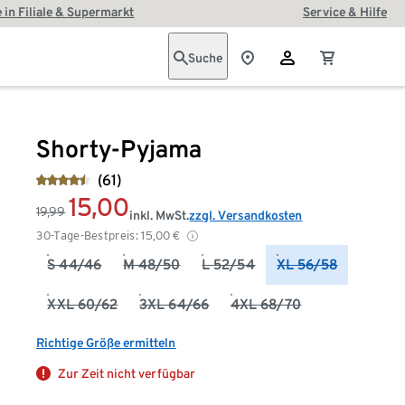
 in Filiale & Supermarkt
Service & Hilfe
Suche
Shorty-Pyjama
(61)
15,00
19,99
inkl. MwSt.
zzgl. Versandkosten
30-Tage-Bestpreis:
15,00
€
S 44/46
M 48/50
L 52/54
XL 56/58
XXL 60/62
3XL 64/66
4XL 68/70
Richtige Größe ermitteln
Zur Zeit nicht verfügbar