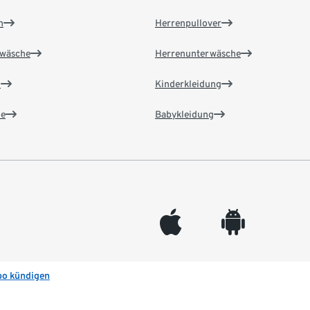
n
Herrenpullover
wäsche
Herrenunterwäsche
n
Kinderkleidung
e
Babykleidung
appleinc
android
bo kündigen