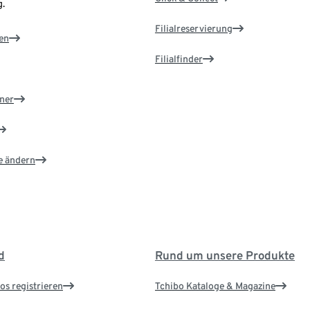
.
Filialreservierung
en
Filialfinder
ner
e ändern
d
Rund um unsere Produkte
os registrieren
Tchibo Kataloge & Magazine