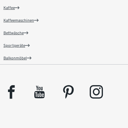
Kaffee
Kaffeemaschinen
Bettwäsche
Sportgeräte
Balkonmöbel
facebook
youtube
pinterest
instagram