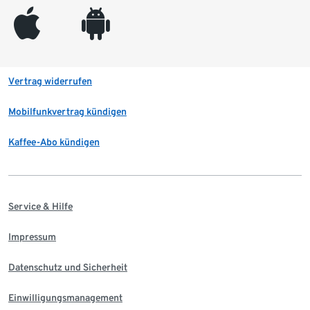
appleinc
android
Vertrag widerrufen
Mobilfunkvertrag kündigen
Kaffee-Abo kündigen
Service & Hilfe
Impressum
Datenschutz und Sicherheit
Einwilligungsmanagement