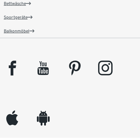
Bettwäsche
Sportgeräte
Balkonmöbel
facebook
youtube
pinterest
instagram
appleinc
android