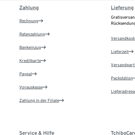
Zahlung
Lieferung
Gratisversan
Rechnung
Rücksendung
Ratenzahlung
Versandkost
Bankeinzug
Lieferzeit
Kreditkarte
Versandpart
Paypal
Packstation
Vorauskasse
Lieferadress
Zahlung in der Filiale
Service & Hilfe
TchiboCar