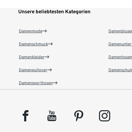
Unsere beliebtesten Kategorien
Damenmode
Damenbluse
Damenschmuck
Damenunter
Damenkleider
Damenhose
Damenpullover
Damenschuh
Damensporthosen
facebook
youtube
pinterest
instagram