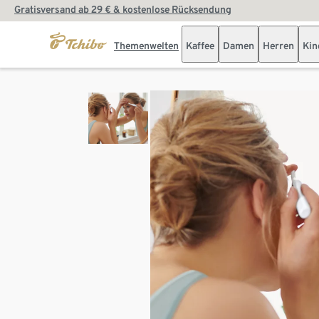
Gratisversand ab 29 € & kostenlose Rücksendung
Themenwelten
Kaffee
Damen
Herren
Kin