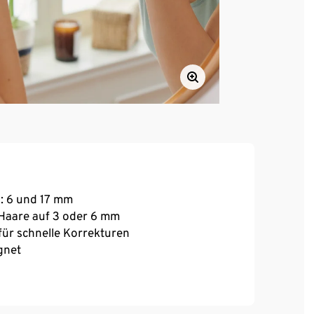
n: 6 und 17 mm
Haare auf 3 oder 6 mm
für schnelle Korrekturen
gnet
rme, Beine oder Bikinizone