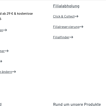
Filialabholung
d ab 29 € & kostenlose
Click & Collect
.
Filialreservierung
en
Filialfinder
ner
e ändern
d
Rund um unsere Produkte