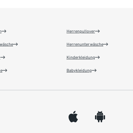
n
Herrenpullover
wäsche
Herrenunterwäsche
n
Kinderkleidung
e
Babykleidung
appleinc
android