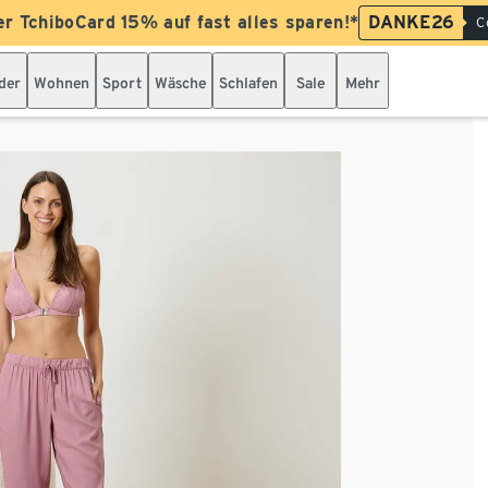
er TchiboCard 15% auf fast alles sparen!*
DANKE26
C
der
Wohnen
Sport
Wäsche
Schlafen
Sale
Mehr