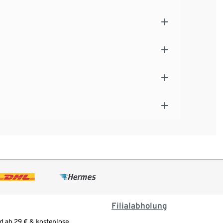
Filialabholung
d ab 29 € & kostenlose