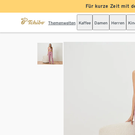
Für kurze Zeit mit d
Themenwelten
Kaffee
Damen
Herren
Kin