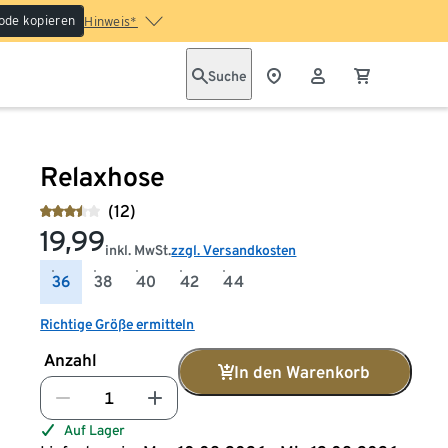
ode kopieren
Hinweis*
Suche
Relaxhose
(12)
19,99
inkl. MwSt.
zzgl. Versandkosten
36
38
40
42
44
Richtige Größe ermitteln
Anzahl
In den Warenkorb
Auf Lager