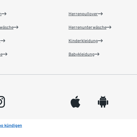
n
Herrenpullover
wäsche
Herrenunterwäsche
n
Kinderkleidung
e
Babykleidung
gram
appleinc
android
bo kündigen