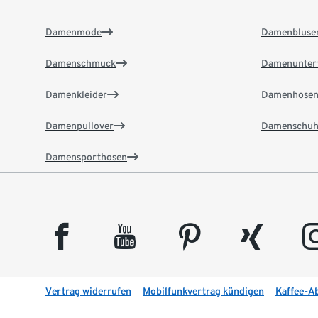
Damenmode
Damenbluse
Damenschmuck
Damenunter
Damenkleider
Damenhose
Damenpullover
Damenschuh
Damensporthosen
facebook
youtube
pinterest
xing
insta
Vertrag widerrufen
Mobilfunkvertrag kündigen
Kaffee-A