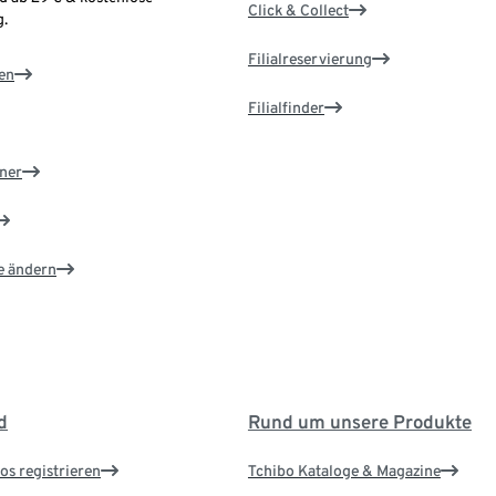
Click & Collect
.
Filialreservierung
en
Filialfinder
ner
e ändern
d
Rund um unsere Produkte
os registrieren
Tchibo Kataloge & Magazine