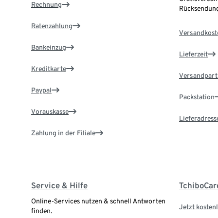
Rechnung
Rücksendung
Ratenzahlung
Versandkost
Bankeinzug
Lieferzeit
Kreditkarte
Versandpart
Paypal
Packstation
Vorauskasse
Lieferadress
Zahlung in der Filiale
Service & Hilfe
TchiboCar
Online-Services nutzen & schnell Antworten
Jetzt kostenl
finden.